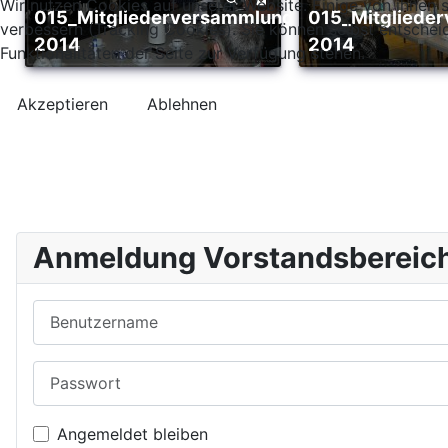
Wir nutzen Cookies auf unserer Website. Einige von ihnen s
015_Mitgliederversammlung_02-
015_Mitgliederversammlung_02-
verbessern (Tracking Cookies). Sie können selbst entschei
2014
2014
Funktionalitäten der Seite zur Verfügung stehen.
Akzeptieren
Ablehnen
Anmeldung Vorstandsbereic
Benutzername
Passwort
Angemeldet bleiben